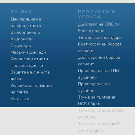
ЗА НАС
ПРОДУКТИ И
УСЛУГИ
Декларация на
Действия на ОПС по
ръководството
балансиране
За компанията
Търговски календари
Акционери
Краткосрочен борсов
Структура
сегмент
Месечни доклади
Дългосрочен борсов
Финансови отчети
сегмент
Полезни връзки
Провеждане на LNG
Защита на личните
аукциони
данни
Провеждане на
Условия за ползване
аукцион
на сайта
Точка за търговия
Контакти
UGS Chiren
Точка за търговия IGB
Locational
Точка за търговия IP
Stara Zagora