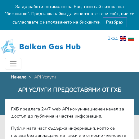
За да работи оптимално за Вас, този сайт използва
"бисквитки". Продължавайки да използвате този сайт, вие се
съгласявате с използването на бисквитки.
Разбрах
Вход
Начало
>
API Услуги
API УСЛУГИ ПРЕДОСТАВЯНИ ОТ ГХБ
ГХБ предлага 24/7 web API комуникационен канал за
достъп до публична и частна информация.
Публичната част съдържа информация, която се
ползва без заплащане на такси и е относно членовете