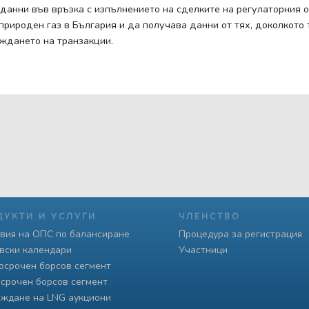
анни във връзка с изпълнението на сделките на регулаторния орг
природен газ в България и да получава данни от тях, доколкото
ждането на транзакции.
ДУКТИ И УСЛУГИ
ЧЛЕНСТВО
вия на ОПС по балансиране
Процедура за регистрация
вски календари
Участници
осрочен борсов сегмент
срочен борсов сегмент
ждане на LNG аукциони