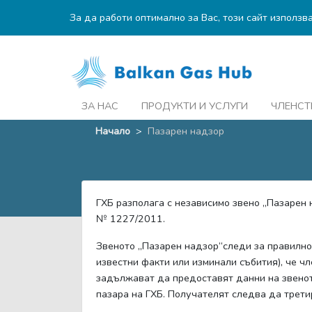
За да работи оптимално за Вас, този сайт използв
ЗА НАС
ПРОДУКТИ И УСЛУГИ
ЧЛЕНСТ
Начало
>
Пазарен надзор
ГХБ разполага с независимо звено „Пазарен 
№ 1227/2011.
Звеното „Пазарен надзор“следи за правилнот
известни факти или изминали събития), че чл
задължават да предоставят данни на звенот
пазара на ГХБ. Получателят следва да трет