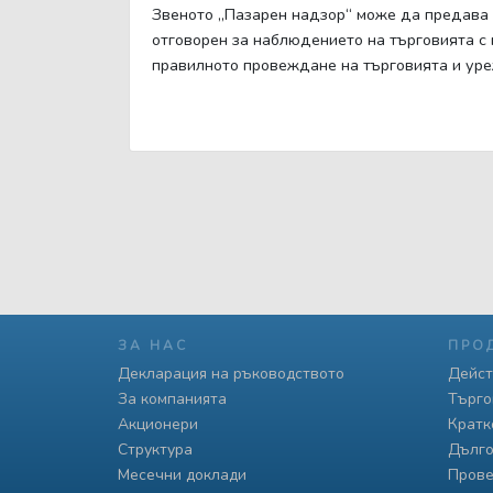
Звеното „Пазарен надзор“ може да предава д
отговорен за наблюдението на търговията с 
правилното провеждане на търговията и уре
ЗА НАС
ПРО
Декларация на ръководството
Дейст
За компанията
Търго
Акционери
Кратк
Структура
Дълго
Месечни доклади
Прове