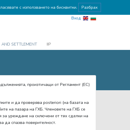
гласявате с използването на бисквитки.
Разбрах
Вход
G AND SETTLEMENT
IIP
адълженията, произтичащи от Регламент (ЕС)
ите и да проверява posteriori (на базата на
ите на пазара на ГХБ. Членовете на ГХБ се
 за уреждане на сключени от тях сделки на
а да спазва поверителност.