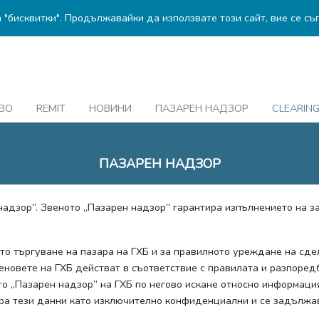
а "бисквитки". Продължавайки да използвате този сайт, вие се съ
ВО
REMIT
НОВИНИ
ПАЗАРЕН НАДЗОР
CLEARIN
ПАЗАРЕН НАДЗОР
надзор“. Звеното „Пазарен надзор“ гарантира изпълнението на з
о търгуване на пазара на ГХБ и за правилното уреждане на сделк
еновете на ГХБ действат в съответствие с правилата и разпоредб
о „Пазарен надзор“ на ГХБ по негово искане относно информация
ира тези данни като изключително конфиденциални и се задължав