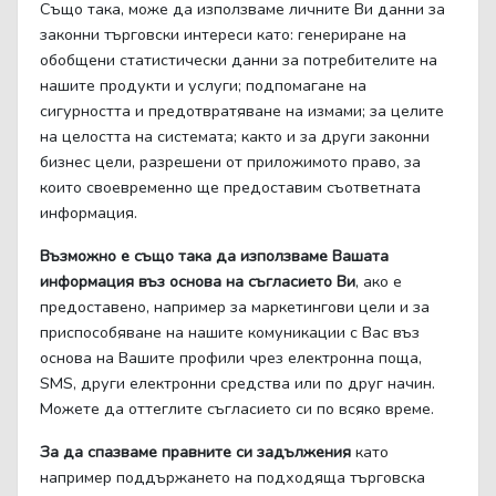
Също така, може да използваме личните Ви данни за
законни търговски интереси като: генериране на
обобщени статистически данни за потребителите на
нашите продукти и услуги; подпомагане на
сигурността и предотвратяване на измами; за целите
на целостта на системата; както и за други законни
бизнес цели, разрешени от приложимото право, за
които своевременно ще предоставим съответната
информация.
Възможно е също така да използваме Вашата
информация въз основа на съгласието Ви
, ако е
предоставено, например за маркетингови цели и за
приспособяване на нашите комуникации с Вас въз
основа на Вашите профили чрез електронна поща,
SMS, други електронни средства или по друг начин.
Можете да оттеглите съгласието си по всяко време.
За да спазваме правните си задължения
като
например поддържането на подходяща търговска