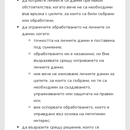
да изтриете личните си данни при някои
обстоятелства, когато вече не са необходими
във връзка с целите, за които са били събрани
или обработени;
да ограничите обработването на личните си
данни, когато:
точността на личните данни е поставена
под съмнение;
обработването им е незаконно, но Вие
възразявате срещу изтриването на
личните данни;
ние вече не изискваме личните данни за
целите, за които са събрани, но те са
необходими за създаването,
упражняването или защитата на правен
иск;
вие оспорвате обработването, което е
оправдано въз основа на легитимен
интерес;
да възразите срещу решения, които се