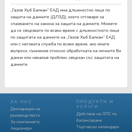
„Газов Хъб Балкан” ЕАД има длъжностно лице по
защита на данните (ДЛЗД), което отговаря за
спазването на закона за защита на данните. Можете
да се свързвате по всяко време с длъжностното лице
по защитата на данните на „Газов Хъб Балкан” ЕАД
или с неговата служба по всяко време, ако имате
въпроси, съмнения относно обработката на личните Ви
данни или някакъв проблем, свързан със защитата на
данните.
ЗА НАС
ПРОДУКТИ И
УСЛУГИ
Декларация на
Действия на ОПС по
ръководството
балансиране
За компанията
Търговски календари
Акционери