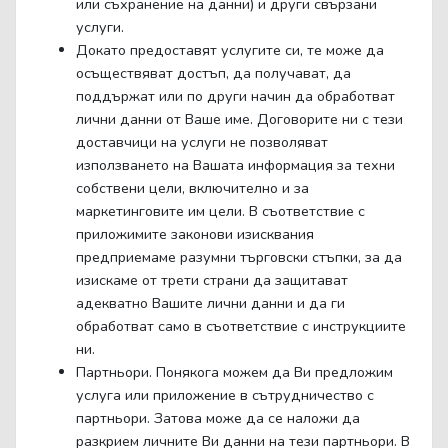
или съхранение на данни) и други свързани
услуги.
Докато предоставят услугите си, те може да
осъществяват достъп, да получават, да
поддържат или по други начин да обработват
лични данни от Ваше име. Договорите ни с тези
доставчици на услуги не позволяват
използването на Вашата информация за техни
собствени цели, включително и за
маркетинговите им цели. В съответствие с
приложимите законови изисквания
предприемаме разумни търговски стъпки, за да
изискаме от трети страни да защитават
адекватно Вашите лични данни и да ги
обработват само в съответствие с инструкциите
ни.
Партньори. Понякога можем да Ви предложим
услуга или приложение в сътрудничество с
партньори. Затова може да се наложи да
разкрием личните Ви данни на тези партньори. В