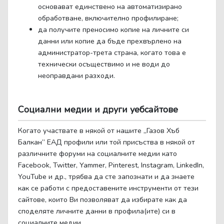
основават единствено на автоматизирано
обработване, включително профилиране;
да получите преносимо копие на личните си
данни или копие да бъде прехвърлено на
администратор-трета страна, когато това е
технически осъществимо и не води до
неоправдани разходи.
Социални медии и други уебсайтове
Когато участвате в някой от нашите „Газов Хъб
Балкан” ЕАД профили или той присъства в някой от
различните форуми на социалните медии като
Facebook, Twitter, Yammer, Pinterest, Instagram, LinkedIn,
YouTube и др., трябва да сте запознати и да знаете
как се работи с предоставените инструменти от тези
сайтове, които Ви позволяват да избирате как да
споделяте личните данни в профила(ите) си в
социалните медии.