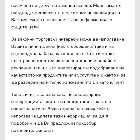
посочени по-долу, на законна основа. Моля, имайте
предвид, че доколкото вече имаме информация за
Вас, можем да използваме тази информация за
същите цели.
За законни търговски интереси: може да използваме
Вашите лични данни (както обобщени, така и на
индивидуална база) като данните Ви за контакт,
електронни идентификационни данни и онлайн с
рекламна цел и с цел анализиране и подобряване на
качеството на продуктите или услугите ни, както и за
да разберем най-пълно изискванията Ви като клиент.
Това също така означава, че анализираме
информацията, която ни предоставяте, както и
използването от Ваша страна на нашия сайт и
използваме цялата тази информация, за да я
подобрим и да Ви предложим по-добър
потребителски опит.