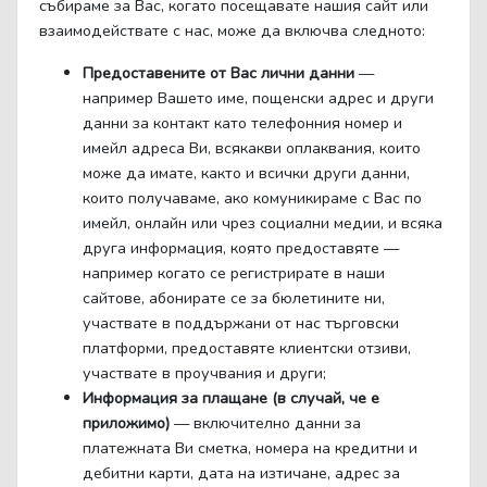
събираме за Вас, когато посещавате нашия сайт или
взаимодействате с нас, може да включва следното:
Предоставените от Вас лични данни
—
например Вашето име, пощенски адрес и други
данни за контакт като телефонния номер и
имейл адреса Ви, всякакви оплаквания, които
може да имате, както и всички други данни,
които получаваме, ако комуникираме с Вас по
имейл, онлайн или чрез социални медии, и всяка
друга информация, която предоставяте —
например когато се регистрирате в наши
сайтове, абонирате се за бюлетините ни,
участвате в поддържани от нас търговски
платформи, предоставяте клиентски отзиви,
участвате в проучвания и други;
Информация за плащане (в случай, че е
приложимо)
— включително данни за
платежната Ви сметка, номера на кредитни и
дебитни карти, дата на изтичане, адрес за