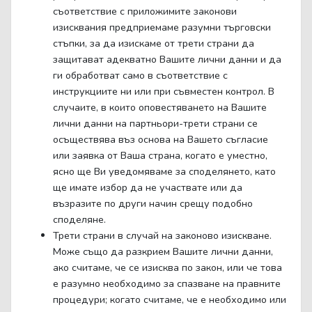
съответствие с приложимите законови
изисквания предприемаме разумни търговски
стъпки, за да изискаме от трети страни да
защитават адекватно Вашите лични данни и да
ги обработват само в съответствие с
инструкциите ни или при съвместен контрол. В
случаите, в които оповестяването на Вашите
лични данни на партньори-трети страни се
осъществява въз основа на Вашето съгласие
или заявка от Ваша страна, когато е уместно,
ясно ще Ви уведомяваме за споделянето, като
ще имате избор да не участвате или да
възразите по други начин срещу подобно
споделяне.
Трети страни в случай на законово изискване.
Може също да разкрием Вашите лични данни,
ако считаме, че се изисква по закон, или че това
е разумно необходимо за спазване на правните
процедури; когато считаме, че е необходимо или