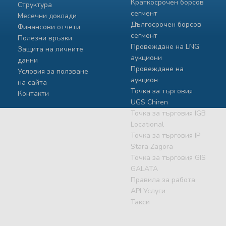
Краткосрочен борсов
Структура
сегмент
Месечни доклади
Дългосрочен борсов
Финансови отчети
сегмент
Полезни връзки
Провеждане на LNG
Защита на личните
аукциони
данни
Провеждане на
Условия за ползване
аукцион
на сайта
Точка за търговия
Контакти
UGS Chiren
Точка за търговия IGB
Locational
Точка за търговия IP
Stara Zagora
Точка за търговия GIS
GALATA
Правила за работа
API Услуги
Такси