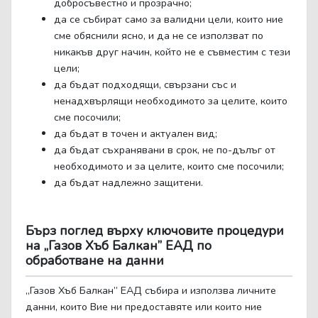
добросъвестно и прозрачно;
да се събират само за валидни цели, които ние
сме обяснили ясно, и да не се използват по
никакъв друг начин, който не е съвместим с тези
цели;
да бъдат подходящи, свързани със и
ненадхвърлящи необходимото за целите, които
сме посочили;
да бъдат в точен и актуален вид;
да бъдат съхранявани в срок, не по-дълъг от
необходимото и за целите, които сме посочили;
да бъдат надлежно защитени.
Бърз поглед върху ключовите процедури
на „Газов Хъб Балкан” ЕАД по
обработване на данни
„Газов Хъб Балкан” ЕАД събира и използва личните
данни, които Вие ни предоставяте или които ние