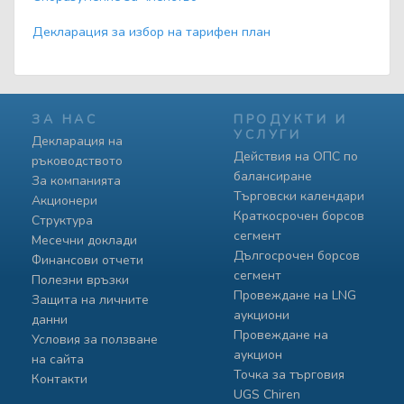
Декларация за избор на тарифен план
ЗА НАС
ПРОДУКТИ И
УСЛУГИ
Декларация на
Действия на ОПС по
ръководството
балансиране
За компанията
Търговски календари
Акционери
Краткосрочен борсов
Структура
сегмент
Месечни доклади
Дългосрочен борсов
Финансови отчети
сегмент
Полезни връзки
Провеждане на LNG
Защита на личните
аукциони
данни
Провеждане на
Условия за ползване
аукцион
на сайта
Точка за търговия
Контакти
UGS Chiren