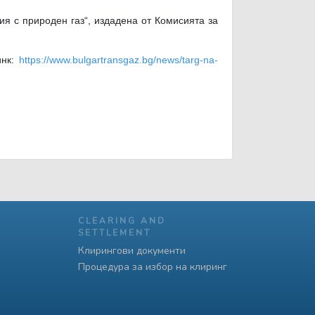
ия с природен газ“, издадена от Комисията за
инк:
https://www.bulgartransgaz.bg/news/targ-na-
CLEARING AND
SETTLEMENT
Клирингови документи
Процедура за избор на клиринг