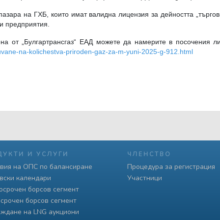
пазара на ГХБ, които имат валидна лицензия за дейността „търгов
ни предприятия.
на от „Булгартрансгаз“ ЕАД можете да намерите в посочения л
vane-na-kolichestva-priroden-gaz-za-m-yuni-2025-g-912.html
ДУКТИ И УСЛУГИ
ЧЛЕНСТВО
вия на ОПС по балансиране
Процедура за регистрация
вски календари
Участници
осрочен борсов сегмент
срочен борсов сегмент
ждане на LNG аукциони