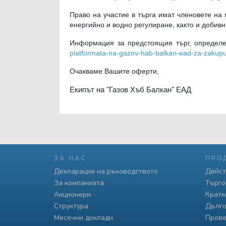
Право на участие в търга имат членовете на 
енергийно и водно регулиране, както и добив
Информация за предстоящия търг, определе
platformata-na-gazov-hab-balkan-ead-za-zakupu
Очакваме Вашите оферти,
Екипът на "Газов Хъб Балкан" ЕАД
ЗА НАС
ПРО
Декларация на ръководството
Дейст
За компанията
Търго
Акционери
Кратк
Структура
Дълго
Месечни доклади
Прове