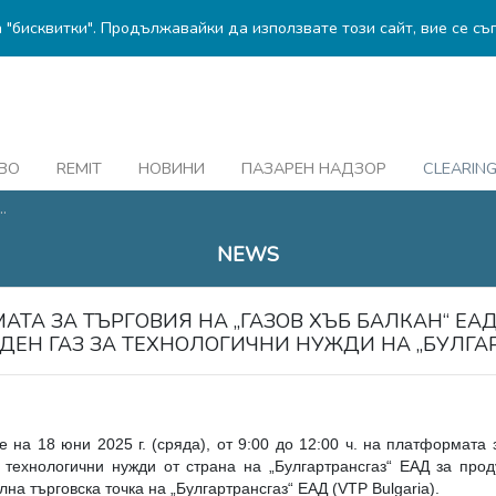
а "бисквитки". Продължавайки да използвате този сайт, вие се съ
ВО
REMIT
НОВИНИ
ПАЗАРЕН НАДЗОР
CLEARIN
.
NEWS
МАТА ЗА ТЪРГОВИЯ НА „ГАЗОВ ХЪБ БАЛКАН“ ЕА
ЕН ГАЗ ЗА ТЕХНОЛОГИЧНИ НУЖДИ НА „БУЛГАР
на 18 юни 2025 г. (сряда), от 9:00 до 12:00 ч. на платформата 
 технологични нужди от страна на „Булгартрансгаз“ ЕАД за проду
ална търговска точка на „Булгартрансгаз“ ЕАД (VTP Bulgaria).