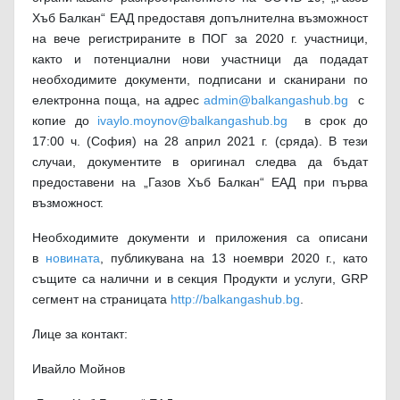
Хъб Балкан“ ЕАД предоставя допълнителна възможност
на вече регистрираните в ПОГ за 2020 г. участници,
както и потенциални нови участници да подадат
необходимите документи, подписани и сканирани по
електронна поща, на адрес
admin@balkangashub.bg
с
копие до
ivaylo.moynov@balkangashub.bg
в срок до
17:00 ч. (София) на 28 април 2021 г. (сряда). В тези
случаи, документите в оригинал следва да бъдат
предоставени на „Газов Хъб Балкан“ ЕАД при първа
възможност.
Необходимите документи и приложения са описани
в
новината
, публикувана на 13 ноември 2020 г., като
същите са налични и в секция Продукти и услуги, GRP
сегмент на страницата
http://balkangashub.bg
.
Лице за контакт:
Ивайло Мойнов