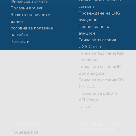
Финансови отчети
сегмент
Полезни връзки
Провеждане на LNG
Защита на личните
аукциони
данни
Провеждане на
Условия за ползване
аукцион
на сайта
Точка за търговия
Контакти
UGS Chiren
Точка за търговия IGB
Locational
Точка за търговия IP
Stara Zagora
Точка за търговия GIS
GALATA
Правила за работа
API Услуги
Такси
ЧЛЕНСТВО
CLEARING AND
SETTLEMENT
Процедура за