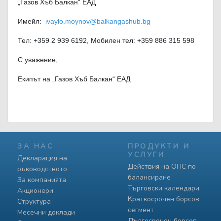
„Газов Хъб Балкан“ ЕАД
Имейл:
ivaylo.moynov@balkangashub.bg
Тел: +359 2 939 6192, Мобилен тел: +359 886 315 598
С уважение,
Екипът на „Газов Хъб Балкан“ ЕАД
ЗА НАС
ПРОДУКТИ И
УСЛУГИ
Декларация на
Действия на ОПС по
ръководството
балансиране
За компанията
Търговски календари
Акционери
Краткосрочен борсов
Структура
сегмент
Месечни доклади
Дългосрочен борсов