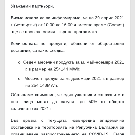
Уважаеми партньори,
Бихме искали да ви информираме, че на 29 април 2021
г. (четвъртък) от 10:00 до 16:00 ч. местно време (София)
ще се проведе осмият търг по програмата.
Количествата по продукти, обявени от обществения
доставчик, са както следва:
o
Седем месечни продукта за м. май-ноември 2021
г. в размер на 254
144 MWh;
o Месечен продукт за м. декември 2021 г. в размер
на 254 148
MWh.
Обръщаме внимание, че един участник и свързаните с
него лица могат да закупят до 50% от общото
количество за 2021 г.
Във връзка с текущата извънредна епидемична
обстановка на територията на Република България за
ограничаване разпространението на COVID-19, „Газов