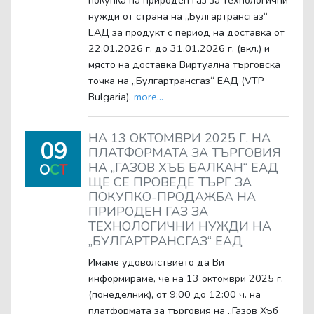
покупка на природен газ за технологични
нужди от страна на „Булгартрансгаз“
ЕАД за продукт с период на доставка от
22.01.2026 г. до 31.01.2026 г. (вкл.) и
място на доставка Виртуална търговска
точка на „Булгартрансгаз“ ЕАД (VTP
Bulgaria).
more...
НА 13 ОКТОМВРИ 2025 Г. НА
09
ПЛАТФОРМАТА ЗА ТЪРГОВИЯ
НА „ГАЗОВ ХЪБ БАЛКАН“ ЕАД
O
C
T
ЩЕ СЕ ПРОВЕДЕ ТЪРГ ЗА
ПОКУПКО-ПРОДАЖБА НА
ПРИРОДЕН ГАЗ ЗА
ТЕХНОЛОГИЧНИ НУЖДИ НА
„БУЛГАРТРАНСГАЗ“ ЕАД
Имаме удоволствието да Ви
информираме, че на 13 октомври 2025 г.
(понеделник), от 9:00 до 12:00 ч. на
платформата за търговия на „Газов Хъб