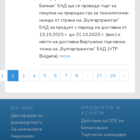
Балкан“ ЕАД ще се проведе търг за
покупка на природен газ за технологични
нужди от страна на „Булгартрансгаз“
ЕАД за продукт с период на доставка от
15.10.2025 г. до 31.10.2025 г. (вкл.) и
място на доставка Виртуална търговска
точка на „Булгартрансгаз“ ЕАД (VTP
Bulgaria).
more...
1
2
3
4
5
6
7
8
...
27
28
›
ЗА НАС
ПРОДУКТИ И
УСЛУГИ
Декларация на
Действия на ОПС по
ръководството
балансиране
За компанията
Търговски календари
Акционери