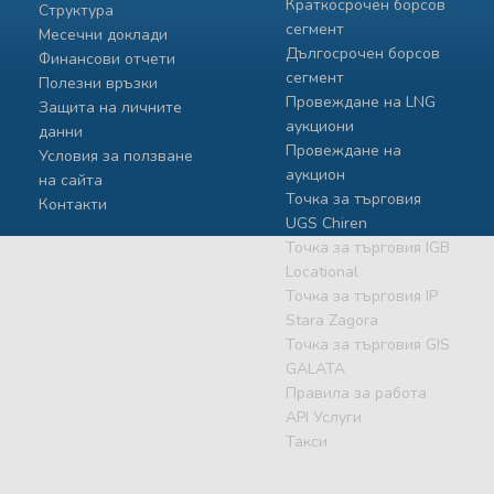
Краткосрочен борсов
Структура
сегмент
Месечни доклади
Дългосрочен борсов
Финансови отчети
сегмент
Полезни връзки
Провеждане на LNG
Защита на личните
аукциони
данни
Провеждане на
Условия за ползване
аукцион
на сайта
Точка за търговия
Контакти
UGS Chiren
Точка за търговия IGB
Locational
Точка за търговия IP
Stara Zagora
Точка за търговия GIS
GALATA
Правила за работа
API Услуги
Такси