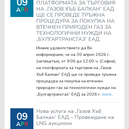
09
ПЛАТФОРМАТА ЗА ТЪРГОВИЯ
НА „ГАЗОВ ХЪБ БАЛКАН“ ЕАД
A
P
R
ЩЕ СЕ ПРОВЕДЕ ТРЪЖНА
ПРОЦЕДУРА ЗА ПОКУПКА НА
ВТЕЧНЕН ПРИРОДЕН ГАЗ ЗА
ТЕХНОЛОГИЧНИ НУЖДИ НА
„БУЛГАРТРАНСГАЗ“ ЕАД
Имаме удоволствието да Ви
информираме, че на 30 април 2026 г.
(четвъртък), от 9:00 до 12:00 ч. (София),
на платформата за търговия на „Газов
Хъб Балкан“ ЕАД ще се проведе тръжна
процедура за покупка на втечнен
природен газ за технологични нужди на
„Булгартрансгаз“ ЕАД за 2026 г.
more...
Нова услуга на „Газов Хъб
09
Балкан“ ЕАД – Провеждане на
LNG аукциони
A
P
R