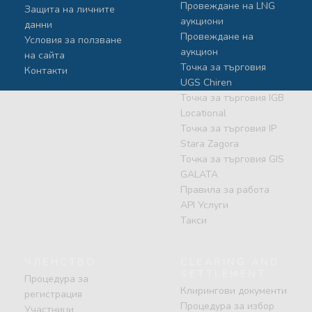
Провеждане на LNG
Защита на личните
аукциони
данни
Провеждане на
Условия за ползване
аукцион
на сайта
Точка за търговия
Контакти
UGS Chiren
Точка за търговия IGB
Locational
Точка за търговия IP
Stara Zagora
Точка за търговия GIS
GALATA
Правила за работа
API Услуги
Такси
ЧЛЕНСТВО
CLEARING AND
SETTLEMENT
Процедура за
Клирингови документи
регистрация
Процедура за избор
Участници