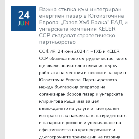
Важна стъпка към интегриран
24
енергиен пазар в Югоизточнна
Европа: „Газов Хъб Балка“ ЕАД и
J
U
N
унгарската компания KELER
CCP създават стратегическо
партньорство
СОФИЯ, 24 юни 2024 г. – ГХБ и KELER
CCP обявиха ново сътрудничество, което
ще окаже значително влияние върху
работата на местния и газовите пазари в
Югоизточна Европа. Партньорството
между българския оператор на
организиран борсов пазар и унгарската
клирингова къща има за цел
въвеждането на услуги от централен
контрагент за намаляване на кредитните
и пазарните рискове и увеличаване на
ефективността на краткосрочните и
дългосрочните транзакции на газовия