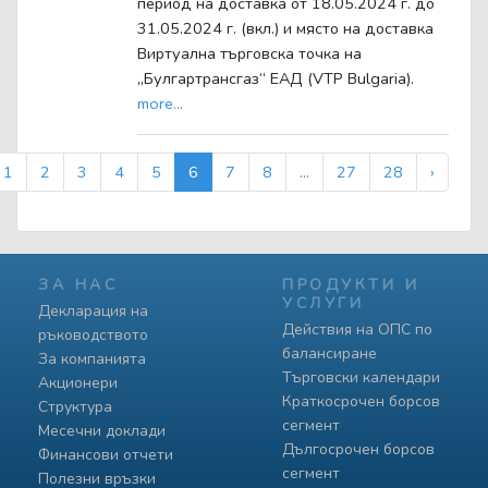
период на доставка от 18.05.2024 г. до
31.05.2024 г. (вкл.) и място на доставка
Виртуална търговска точка на
„Булгартрансгаз“ ЕАД (VTP Bulgaria).
more...
1
2
3
4
5
6
7
8
...
27
28
›
ЗА НАС
ПРОДУКТИ И
УСЛУГИ
Декларация на
Действия на ОПС по
ръководството
балансиране
За компанията
Търговски календари
Акционери
Краткосрочен борсов
Структура
сегмент
Месечни доклади
Дългосрочен борсов
Финансови отчети
сегмент
Полезни връзки