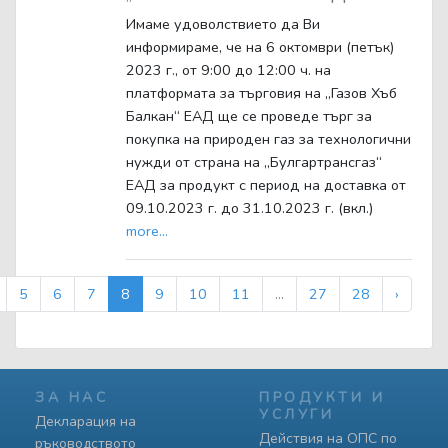
Имаме удоволствието да Ви
информираме, че на 6 октомври (петък)
2023 г., от 9:00 до 12:00 ч. на
платформата за търговия на „Газов Хъб
Балкан“ ЕАД ще се проведе търг за
покупка на природен газ за технологични
нужди от страна на „Булгартрансгаз“
ЕАД за продукт с период на доставка от
09.10.2023 г. до 31.10.2023 г. (вкл.)
more...
5
6
7
8
9
10
11
...
27
28
›
ЗА НАС
ПРОДУКТИ И
УСЛУГИ
Декларация на
Действия на ОПС по
ръководството