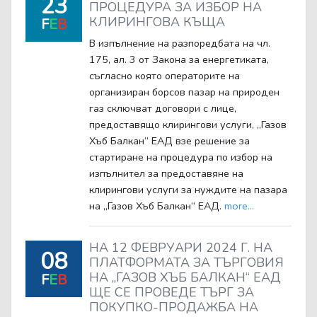
23
ПРОЦЕДУРА ЗА ИЗБОР НА
КЛИРИНГОВА КЪЩА
F
E
B
В изпълнение на разпоредбата на чл.
175, ал. 3 от Закона за енергетиката,
съгласно която операторите на
организиран борсов пазар на природен
газ сключват договори с лице,
предоставящо клирингови услуги, „Газов
Хъб Балкан“ ЕАД взе решение за
стартиране на процедура по избор на
изпълнител за предоставяне на
клирингови услуги за нуждите на пазара
на „Газов Хъб Балкан“ ЕАД.
more...
НА 12 ФЕВРУАРИ 2024 Г. НА
08
ПЛАТФОРМАТА ЗА ТЪРГОВИЯ
НА „ГАЗОВ ХЪБ БАЛКАН“ ЕАД
F
E
B
ЩЕ СЕ ПРОВЕДЕ ТЪРГ ЗА
ПОКУПКО-ПРОДАЖБА НА