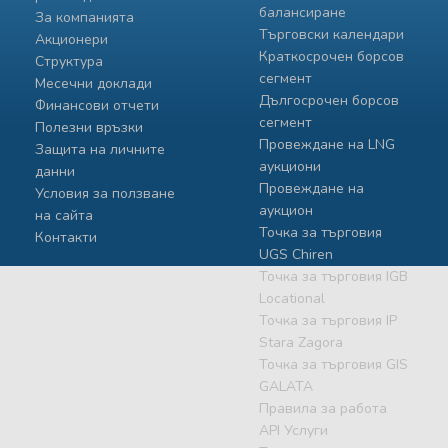
балансиране
За компанията
Търговски календари
Акционери
Краткосрочен борсов
Структура
сегмент
Месечни доклади
Дългосрочен борсов
Финансови отчети
сегмент
Полезни връзки
Провеждане на LNG
Защита на личните
аукциони
данни
Провеждане на
Условия за ползване
аукцион
на сайта
Точка за търговия
Контакти
UGS Chiren
Точка за търговия IGB
Locational
Точка за търговия IP
Stara Zagora
Точка за търговия GIS
GALATA
Правила за работа
API Услуги