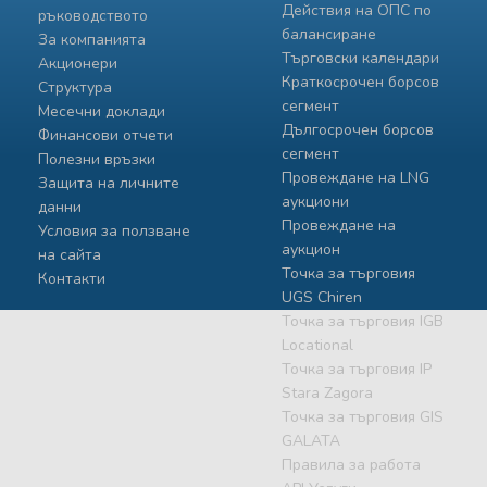
Действия на ОПС по
ръководството
балансиране
За компанията
Търговски календари
Акционери
Краткосрочен борсов
Структура
сегмент
Месечни доклади
Дългосрочен борсов
Финансови отчети
сегмент
Полезни връзки
Провеждане на LNG
Защита на личните
аукциони
данни
Провеждане на
Условия за ползване
аукцион
на сайта
Точка за търговия
Контакти
UGS Chiren
Точка за търговия IGB
Locational
Точка за търговия IP
Stara Zagora
Точка за търговия GIS
GALATA
Правила за работа