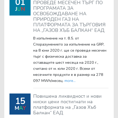
01
ПРОВЕДЕ МЕСЕЧЕН ТЪРГ ПО
ПРОГРАМАТА ЗА
J
U
N
ОСВОБОЖДАВАНЕ НА
ПРИРОДЕН ГАЗ НА
ПЛАТФОРМАТА ЗА ТЪРГОВИЯ
НА „ГАЗОВ ХЪБ БАЛКАН“ ЕАД
В изпълнение на т. 8.5. от
Споразумението за изпълнение на GRP,
на 8 юни 2020 г. ще се проведе месечен
търг с физическа доставка за
оставащите шест месеца на 2020 г.,
считано от м. юли 2020 г. Всеки от
месечните продукти е в размер на 278
097 MWh/месец.
more...
Повишена ликвидност и нови
15
ниски цени постигнати на
платформата на „Газов Хъб
M
A
Y
Балкан“ ЕАД