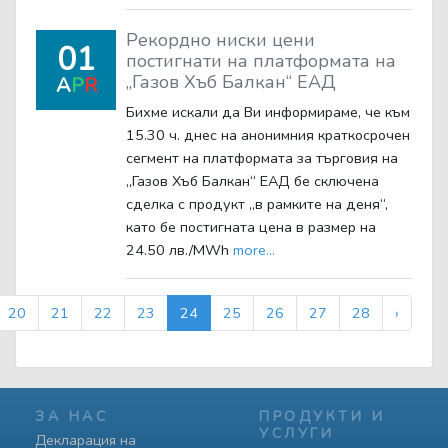
Рекордно ниски цени
01
постигнати на платформата на
„Газов Хъб Балкан“ ЕАД
A
P
R
Бихме искали да Ви информираме, че към
15.30 ч. днес на анонимния краткосрочен
сегмент на платформата за търговия на
„Газов Хъб Балкан“ ЕАД бе сключена
сделка с продукт „в рамките на деня“,
като бе постигната цена в размер на
24.50 лв./MWh
more...
20
21
22
23
24
25
26
27
28
›
ЗА НАС
ПРОДУКТИ И
УСЛУГИ
Декларация на