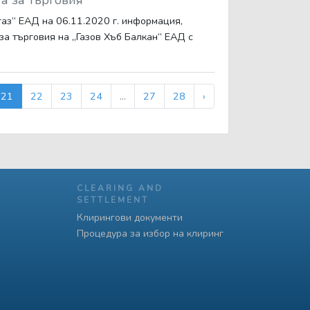
а за търговия
аз“ ЕАД на 06.11.2020 г. информация,
за търговия на „Газов Хъб Балкан“ ЕАД с
21
22
23
24
...
27
28
›
CLEARING AND
SETTLEMENT
Клирингови документи
Процедура за избор на клиринг