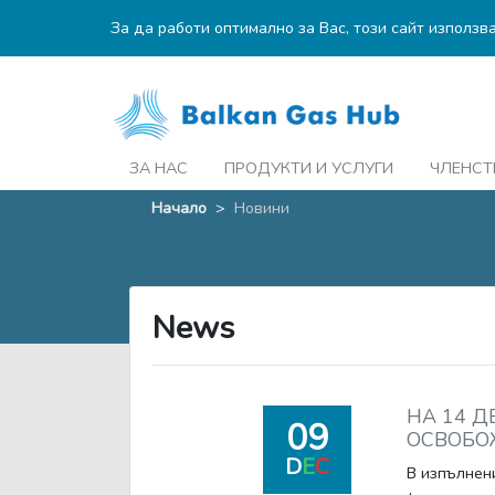
За да работи оптимално за Вас, този сайт използв
ЗА НАС
ПРОДУКТИ И УСЛУГИ
ЧЛЕНСТ
Начало
>
Новини
News
НА 14 Д
09
ОСВОБОЖ
D
E
C
В изпълнени