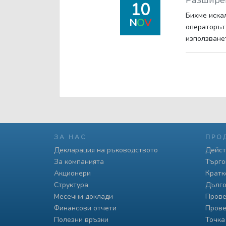
Разширен
10
Бихме иска
N
O
V
операторът
използване
ЗА НАС
ПРО
Декларация на ръководството
Дейст
За компанията
Търго
Акционери
Кратк
Структура
Дълго
Месечни доклади
Прове
Финансови отчети
Прове
Полезни връзки
Точка