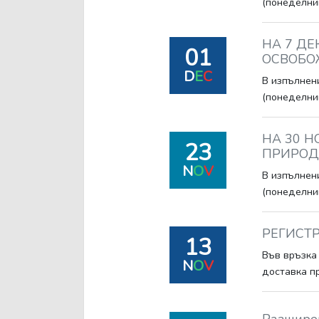
(понеделник
НА 7 ДЕ
01
ОСВОБОЖ
D
E
C
В изпълнени
(понеделник
НА 30 Н
23
ПРИРОДЕ
N
O
V
В изпълнени
(понеделник
РЕГИСТР
13
Във връзка
N
O
V
доставка п