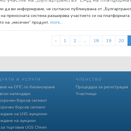
о участие на „Булгартрансгаз“ ЕАД на платформат
ли да ви информираме, че съгласно публикувана от „Булгартрансг
 на преносната система разширява участието си на платформата 
то на „месечен“ продукт.
more...
‹
1
2
...
18
19
20
ДУКТИ И УСЛУГИ
ЧЛЕНСТВО
вия на ОПС по балансиране
Процедура за регистрация
вски календари
Участници
осрочен борсов сегмент
срочен борсов сегмент
ждане на LNG аукциони
ждане на аукцион
 за търговия UGS Chiren